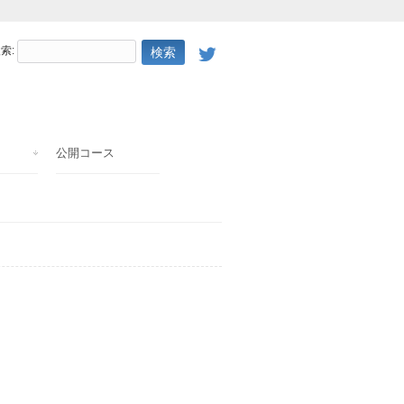
索:
公開コース