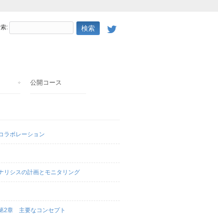
索:
公開コース
とコラボレーション
アナリシスの計画とモニタリング
第2章 主要なコンセプト