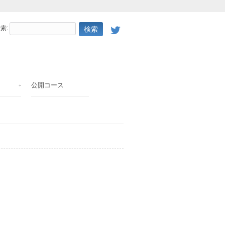
索:
公開コース