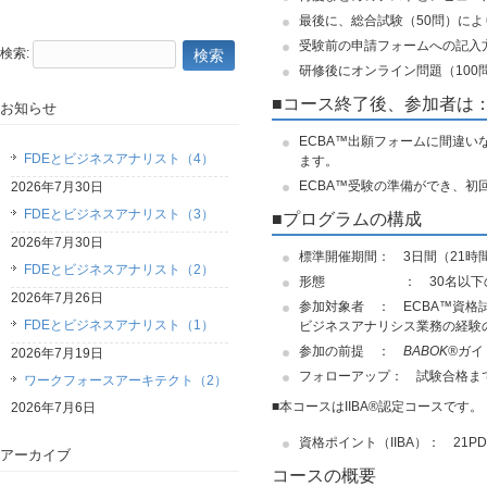
最後に、総合試験（50問）に
受験前の申請フォームへの記入
検索:
研修後にオンライン問題（10
■コース終了後、参加者は
お知らせ
ECBA™出願フォームに間違
FDEとビジネスアナリスト（4）
ます。
ECBA™受験の準備ができ、初
2026年7月30日
FDEとビジネスアナリスト（3）
■プログラムの構成
2026年7月30日
標準開催期間： 3日間（21時
FDEとビジネスアナリスト（2）
形態 ： 30名以下の小
2026年7月26日
参加対象者 ： ECBA™資格
FDEとビジネスアナリスト（1）
ビジネスアナリシス業務の経験
参加の前提 ：
BABOK®
ガイ
2026年7月19日
フォローアップ： 試験合格ま
ワークフォースアーキテクト（2）
■本コースはIIBA®認定コースです。
2026年7月6日
資格ポイント（IIBA）： 21PD Hr
アーカイブ
コースの概要