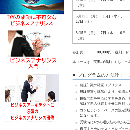
（金）
5月13日（月）、15日（水）、
17日（金）
8月5日（月）、7日（水）、9日
（金）
参加費： 90,000円（税別：お一
本コースは、実際の試験に対しての
■ プログラムの方法論：
前提知識の確認（プリテスト）
経験豊富な講師により、知識エ
模擬問題を中心に学習を進め、
試験問題の構造を十分に理解し
コンピテンシーベースの認定試
になります。
受験時に4つの選択肢の中から
再度まとめのテストとレビュー