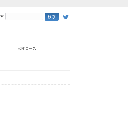
索:
公開コース