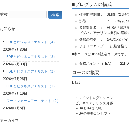
■プログラムの構成
検索:
標準開催期間： 3日間（21時
形態 ： 30名以下の小
参加対象者 ： ECBA™資格
お知らせ
ビジネスアナリシス業務の経験
参加の前提 ：
BABOK®
ガイ
FDEとビジネスアナリスト（4）
フォローアップ： 試験合格ま
2026年7月30日
■本コースはIIBA®認定コースです。
FDEとビジネスアナリスト（3）
資格ポイント（IIBA）： 21PD Hr
2026年7月30日
FDEとビジネスアナリスト（2）
コースの概要
2026年7月26日
Day1
FDEとビジネスアナリスト（1）
2026年7月19日
１．イントロダクション
ワークフォースアーキテクト（2）
ビジネスアナリシス知識
2026年7月6日
－BAとBA専門職
－BAの主要コンセプト
アーカイブ