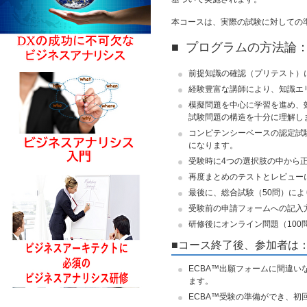
本コースは、実際の試験に対しての
■ プログラムの方法論
前提知識の確認（プリテスト）
経験豊富な講師により、知識エ
模擬問題を中心に学習を進め、
試験問題の構造を十分に理解し
コンピテンシーベースの認定試
になります。
受験時に4つの選択肢の中から
再度まとめのテストとレビュー
最後に、総合試験（50問）に
受験前の申請フォームへの記入
研修後にオンライン問題（10
■コース終了後、参加者は
ECBA™出願フォームに間違
ます。
ECBA™受験の準備ができ、初