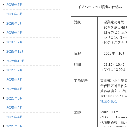
2026年7月
～ イノベーション噴出の仕組み 
2026年6月
対象
・起業家の発想
2026年5月
・変革を成し遂
・自らのビジョ
2026年4月
・シリコンバレ
2026年2月
・
ビジネスアナ
2025年12月
日程
2015年 10月
2025年10月
時間
13:15～16:45
（受付は13:00
2025年9月
2025年8月
実施場所
東京都中小企業
千代田区神田佐
2025年7月
第四会議室（3階
Tel：03-3257-07
2025年6月
地図を見る
2025年5月
講師
Mark Kato
2025年4月
CEO： Silicon 
代表取締役 清水
2025年3月