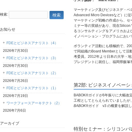
ゲスト講師： Mark Kato
：
マーケティング及びビジネスデ・ベロップメント
検索:
Advanced Micro Devic
マーケティング戦略の作成から、セ
ミナー等の実績があり、現在Silicon Vall
お知らせ
るコンサルティングをアメリカおよび日
イノベーション・プログラムにおい
FDEとビジネスアナリスト（4）
ボランティア活動にも積極的で、2008年から20
2026年7月30日
で同組織のBoard Memberとして活動。2010
考委員。2012年より日本の大学・地
FDEとビジネスアナリスト（3）
プレジデントに就任し、福岡県飯塚
2026年7月30日
FDEとビジネスアナリスト（2）
2026年7月26日
第2部: ビジネスイノベーシ
FDEとビジネスアナリスト（1）
BABOK®
ガイドが6年振りに大幅改
2026年7月19日
工程としてとらえられていましたが
ワークフォースアーキテクト（2）
BABOK®
ガイド v3 の概要を解
2026年7月6日
アーカイブ
特別セミナー：シリコンバ