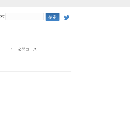
索:
公開コース