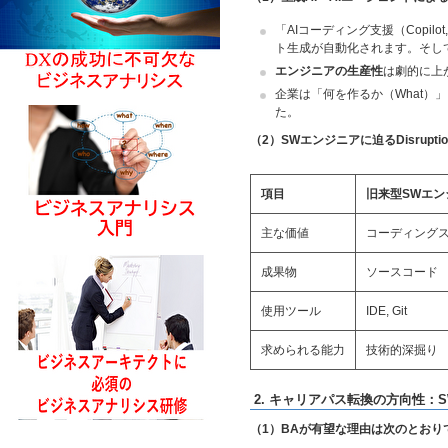
「AIコーディング支援（Copilo
ト生成が自動化されます。そし
エンジニアの生産性
は劇的に上
企業は「何を作るか（What）
た。
（2）SWエンジニアに迫るDisruptio
項目
旧来型SWエン
主な価値
コーディング
成果物
ソースコード
使用ツール
IDE, Git
求められる能力
技術的深掘り
2.
キャリアパス転換の方向性：S
（1）BAが有望な理由は次のとおり