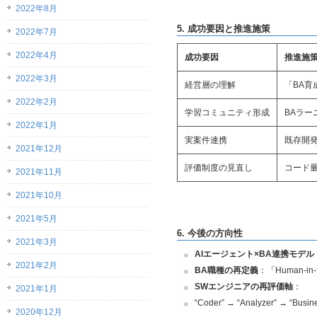
2022年8月
5.
成功要因と推進施策
2022年7月
2022年4月
成功要因
推進施
2022年3月
経営層の理解
「BA育
2022年2月
学習コミュニティ形成
BAラー
2022年1月
実案件連携
既存開発
2021年12月
評価制度の見直し
コード
2021年11月
2021年10月
2021年5月
6.
今後の方向性
2021年3月
AI
エージェント×BA連携モデル
2021年2月
BA
職種の再定義
：「Human-in
SW
エンジニアの再評価軸
：
2021年1月
“Coder” → “Analyzer” → “Busi
2020年12月