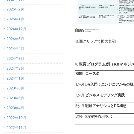
2025年2月
2025年1月
2024年12月
2024年6月
[画面クリックで拡大表示]
2024年4月
2024年3月
4.
教育プログラム例（
KB
マネジ
2024年2月
期間
コース名
2024年1月
1
か月
BA
入門：エンジニアからの脱
2023年6月
2
か月
ビジネスモデリング実践
2023年5月
3
か月
戦略アナリシスと
DX
構想
2023年4月
継続
BA
実務応用ラボ
2022年12月
2022年11月