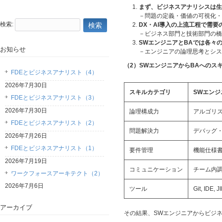
まず、ビジネスアナリシスは生
－問題の定義・価値の可視化・
検索:
DX
・AI導入の上流工程で需要
－ビジネス部門と技術部門の橋
SWエンジニアとBAでは各々
お知らせ
－エンジニアの論理思考とシス
（2）SWエンジニアからBAへのス
FDEとビジネスアナリスト（4）
2026年7月30日
スキルカテゴリ
SW
エンジ
FDEとビジネスアナリスト（3）
2026年7月30日
論理構成力
アルゴリ
FDEとビジネスアナリスト（2）
問題解決力
デバッグ
2026年7月26日
FDEとビジネスアナリスト（1）
要件管理
機能仕様
2026年7月19日
コミュニケーション
チーム内
ワークフォースアーキテクト（2）
2026年7月6日
ツール
Git, IDE, J
アーカイブ
その結果、SWエンジニアからビジ