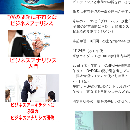
ビルディングと事前の学習を行いま
筆者は事前学習の一部を担当させて
今年のテーマは「グローバル・次世代
[企業の経営戦略に同期した情報シス
超上流の要求マネジメント
事前学習（3日間）の主なAgenda
4月24日（水）午後
研修ガイダンスとCalPoly研修内容
25日（木）午前：－CalPoly研修
午後：－BABOKの要求引き出しプ
－要求管理システムの使い方演習： 
26日（金）
午前：－BAの実践ポイント：渡辺
午後：－東京海上日動システムズで
清水も研修の一部をお手伝いさせて