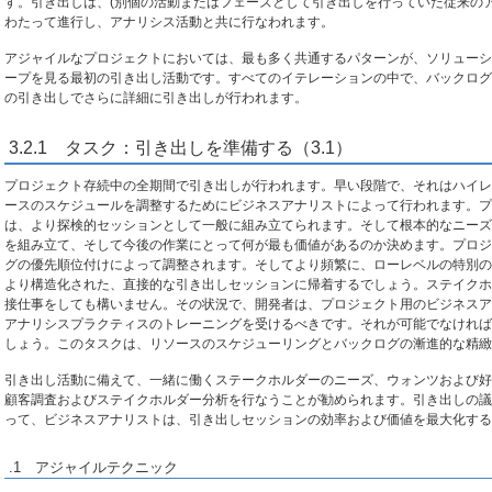
す。引き出しは、(別個の活動またはフェーズとして引き出しを行っていた従来の
わたって進行し、アナリシス活動と共に行なわれます。
アジャイルなプロジェクトにおいては、最も多く共通するパターンが、ソリューシ
ープを見る最初の引き出し活動です。すべてのイテレーションの中で、バックログ
の引き出しでさらに詳細に引き出しが行われます。
3.2.1 タスク：引き出しを準備する（3.1）
プロジェクト存続中の全期間で引き出しが行われます。早い段階で、それはハイレ
ースのスケジュールを調整するためにビジネスアナリストによって行われます。プ
は、より探検的セッションとして一般に組み立てられます。そして根本的なニーズ
を組み立て、そして今後の作業にとって何が最も価値があるのか決めます。プロジ
グの優先順位付けによって調整されます。そしてより頻繁に、ローレベルの特別の
より構造化された、直接的な引き出しセッションに帰着するでしょう。ステイクホ
接仕事をしても構いません。その状況で、開発者は、プロジェクト用のビジネスア
アナリシスプラクティスのトレーニングを受けるべきです。それが可能でなければ
しょう。このタスクは、リソースのスケジューリングとバックログの漸進的な精緻
引き出し活動に備えて、一緒に働くステークホルダーのニーズ、ウォンツおよび好
顧客調査およびステイクホルダー分析を行なうことが勧められます。引き出しの議
って、ビジネスアナリストは、引き出しセッションの効率および価値を最大化する
.1 アジャイルテクニック