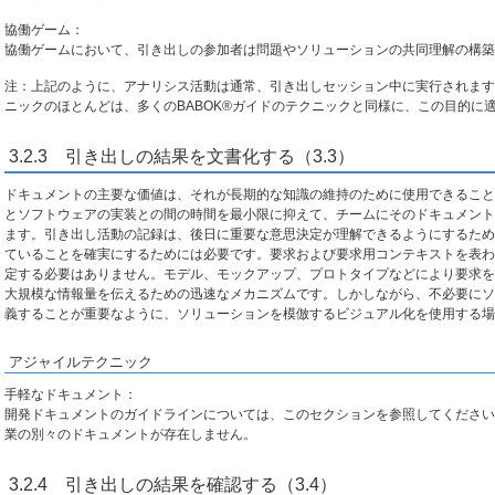
協働ゲーム：
協働ゲームにおいて、引き出しの参加者は問題やソリューションの共同理解の構築
注：上記のように、アナリシス活動は通常、引き出しセッション中に実行されます
ニックのほとんどは、多くのBABOK®ガイドのテクニックと同様に、この目的に
3.2.3 引き出しの結果を文書化する（3.3）
ドキュメントの主要な価値は、それが長期的な知識の維持のために使用できること
とソフトウェアの実装との間の時間を最小限に抑えて、チームにそのドキュメント
ます。引き出し活動の記録は、後日に重要な意思決定が理解できるようにするため
ていることを確実にするためには必要です。要求および要求用コンテキストを表わ
定する必要はありません。モデル、モックアップ、プロトタイプなどにより要求を
大規模な情報量を伝えるための迅速なメカニズムです。しかしながら、不必要にソ
義することが重要なように、ソリューションを模倣するビジュアル化を使用する場
アジャイルテクニック
手軽なドキュメント：
開発ドキュメントのガイドラインについては、このセクションを参照してください
業の別々のドキュメントが存在しません。
3.2.4 引き出しの結果を確認する（3.4）