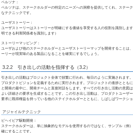
ペルソナ：
ペルソナは、ステークホルダーの特定のニーズへの洞察を提供してくれ、ステーク
なテクニックです。
ユーザストーリー：
ユーザストーリーはストーリーが明確にする価値を享受する人の役割を識別します
明できる利害関係者を識別します）
ストーリーマッピング：
ユーザおよび他のステークホルダーとユーザストーリーマップを開発することは、
ーリーが現実味のある製品になることを確実にするでしょう。
3.2.2 引き出しの活動を指揮する（3.2）
引き出しの活動はプロジェクト全体で頻繁に行われ、毎日のように実施されます。
プロダクトビジョンを定義するために実行されます。プロジェクトの進捗とともに
と開発の最中に、開発チームと直接対話をします。すべての引き出し活動の意図は
よい詳細さの要求を生成することです。この引き出し活動は、プロダクトユーザー
要求に既得権益を持っている他のステイクホルダーとともに、しばしばワークショ
アジャイルテクニック
ビヘイビア駆動開発：
ステークホルダーは、単に抽象的なモデルを使用するのではなく、サンプル（例）
確にすることです。