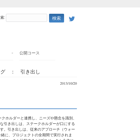
索:
公開コース
ング ： 引き出し
2013/10/20
テークホルダーと連携し、ニーズや懸念を識別、
な引き出しは、ステークホルダーが口にする
す。引き出しは、従来のアプローチ（ウォー
一緒に、プロジェクトの全期間で実行されま