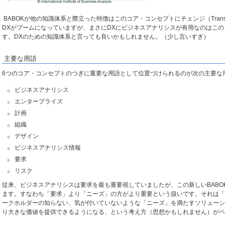
BABOKが他の知識体系と際立った特徴はこのコア・コンセプトにチェンジ（Transf
DXがブームになっていますが、まさにDXにビジネスアナリシスが有用なのはこ
す。DXのための知識体系と言っても良いかもしれません。（少し言いすぎ）
主要な用語
6つのコア・コンセプトのつぎに重要な用語として位置づけられるのが次の主要な
ビジネスアナリシス
エンタープライズ
計画
組織
デザイン
ビジネスアナリシス情報
要求
リスク
従来、ビジネスアナリシスは要求を最も重要視していましたが、この新しいBABO
ます。すなわち「要求」より「ニーズ」の方がより重要という扱いです。それは「
ークホルダーの知らない、気が付いていないような「ニーズ」を満たすソリューシ
り大きな価値を提供できるようになる、という考え方（思想かもしれません）がベ