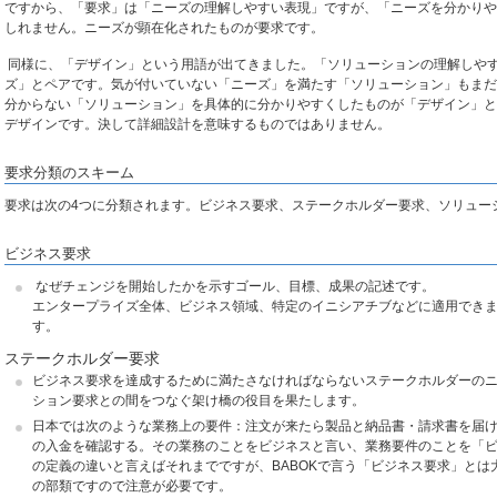
ですから、「要求」は「ニーズの理解しやすい表現」ですが、「ニーズを分かりや
しれません。ニーズが顕在化されたものが要求です。
同様に、「デザイン」という用語が出てきました。「ソリューションの理解しや
ズ」とペアです。気が付いていない「ニーズ」を満たす「ソリューション」もまだ
分からない「ソリューション」を具体的に分かりやすくしたものが「デザイン」と
デザインです。決して詳細設計を意味するものではありません。
要求分類のスキーム
要求は次の4つに分類されます。ビジネス要求、ステークホルダー要求、ソリュー
ビジネス要求
なぜチェンジを開始したかを示すゴール、目標、成果の記述です。
エンタープライズ全体、ビジネス領域、特定のイニシアチブなどに適用でき
す。
ステークホルダー要求
ビジネス要求を達成するために満たさなければならないステークホルダーの
ション要求との間をつなぐ架け橋の役目を果たします。
日本では次のような業務上の要件：注文が来たら製品と納品書・請求書を届
の入金を確認する。その業務のことをビジネスと言い、業務要件のことを「
の定義の違いと言えばそれまでですが、BABOKで言う「ビジネス要求」と
の部類ですので注意が必要です。